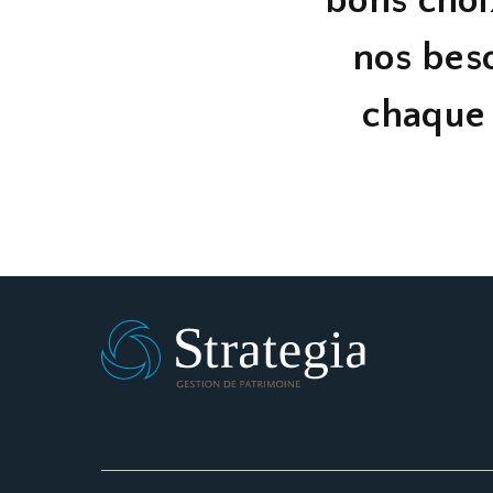
bons choi
nos bes
chaque 