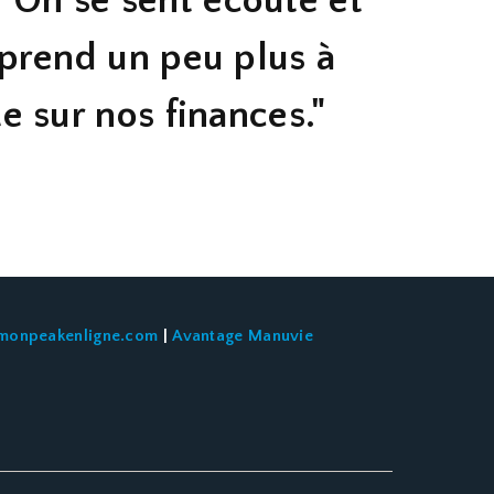
. On se sent écouté et
pprend un peu plus à
e sur nos finances.
"
monpeakenligne.com
|
Avantage Manuvie